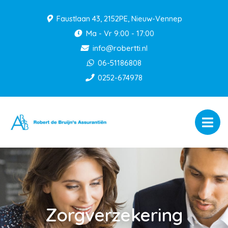
Faustlaan 43, 2152PE, Nieuw-Vennep
Ma - Vr 9:00 - 17:00
info@robertti.nl
06-51186808
0252-674978
Zorgverzekering