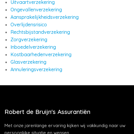
Uitvaartverzekering
Ongevallenverzekering
Aansprakelijkheidsverzekering
Overlijdensrisico
Rechtsbijstandverzekering
Zorgverzekering
Inboedelverzekering
Kostbaarhedenverzekering
Glasverzekering
Annuleringsverzekering
Robert de Bruijn's Assurantiën
Met onze jarenlange ervaring kijken wij vakkundig naar uw
persoonlijke situatie en wensen.