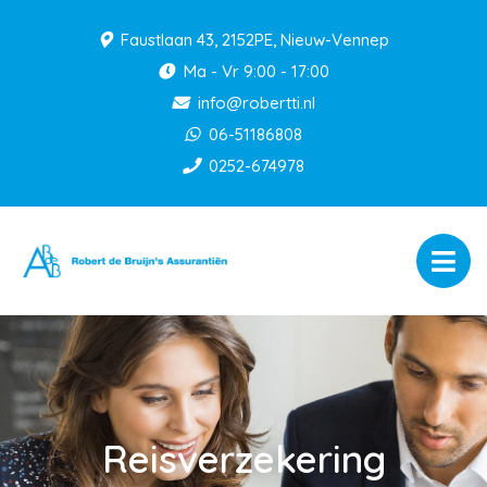
Faustlaan 43, 2152PE, Nieuw-Vennep
Ma - Vr 9:00 - 17:00
info@robertti.nl
06-51186808
0252-674978
Reisverzekering