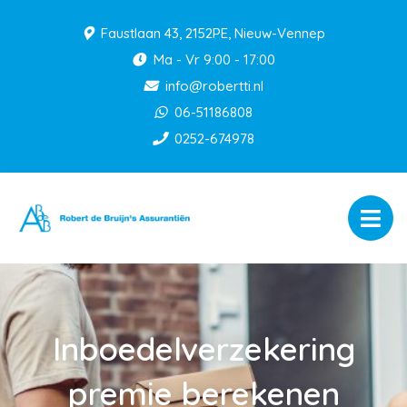
Faustlaan 43, 2152PE, Nieuw-Vennep
Ma - Vr 9:00 - 17:00
info@robertti.nl
06-51186808
0252-674978
Inboedelverzekering
premie berekenen