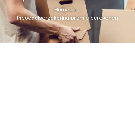
Home
Inboedelverzekering premie berekenen