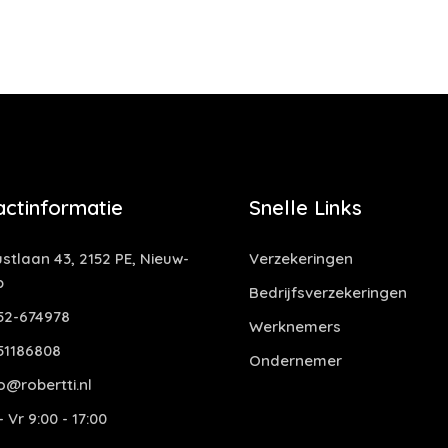
actinformatie
Snelle Links
stlaan 43, 2152 PE, Nieuw-
Verzekeringen
p
Bedrijfsverzekeringen
52-674978
Werknemers
51186808
Ondernemer
o@robertti.nl
 Vr 9:00 - 17:00