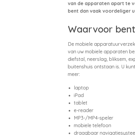
van de apparaten apart te v
bent dan vaak voordeliger ui
Waarvoor bent
De mobiele apparatuurverzekeri
van uw mobiele apparaten bes
diefstal, neerslag, bliksem, ex
buitenshuis ontstaan is. U ku
meer:
laptop
iPad
tablet
e-reader
MP3-/MP4-speler
mobiele telefoon
draagbaar navigatiesyste