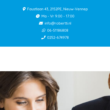
Faustlaan 43, 2152PE, Nieuw-Vennep
Ma - Vr 9:00 - 17:00
info@robertti.nl
06-51186808
0252-674978