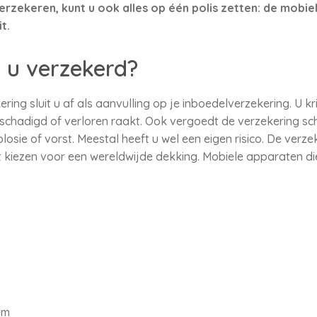
erzekeren, kunt u ook alles op één polis zetten: de mobi
t.
 u verzekerd?
ng sluit u af als aanvulling op je inboedelverzekering. U kr
chadigd of verloren raakt. Ook vergoedt de verzekering sc
plosie of vorst. Meestal heeft u wel een eigen risico. De verz
nt kiezen voor een wereldwijde dekking. Mobiele apparaten di
em