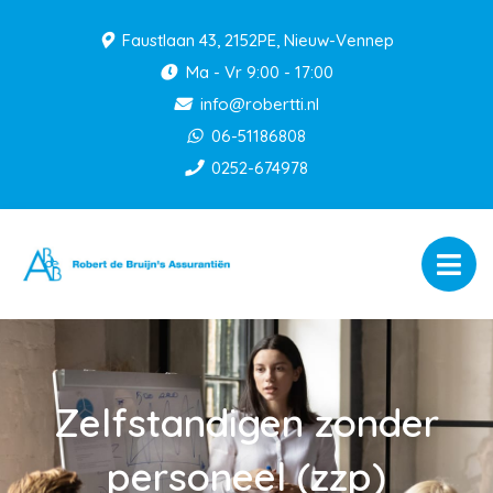
Faustlaan 43, 2152PE, Nieuw-Vennep
Ma - Vr 9:00 - 17:00
info@robertti.nl
06-51186808
0252-674978
Zelfstandigen zonder
personeel (zzp)