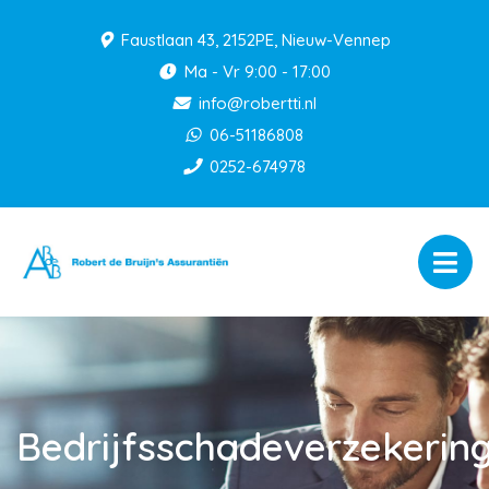
Faustlaan 43, 2152PE, Nieuw-Vennep
Ma - Vr 9:00 - 17:00
info@robertti.nl
06-51186808
0252-674978
Bedrijfsschadeverzekerin