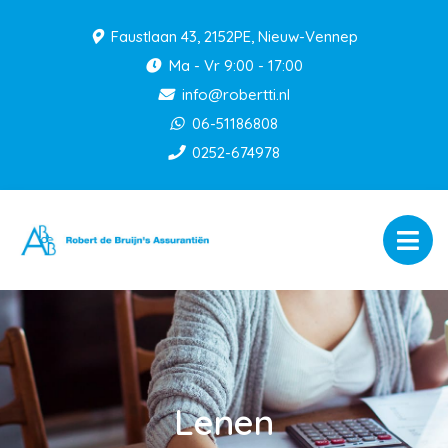
Faustlaan 43, 2152PE, Nieuw-Vennep
Ma - Vr 9:00 - 17:00
info@robertti.nl
06-51186808
0252-674978
Lenen