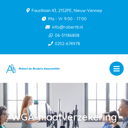
Faustlaan 43, 2152PE, Nieuw-Vennep
Ma - Vr 9:00 - 17:00
info@robertti.nl
06-51186808
0252-674978
WGA-hiaatverzekering