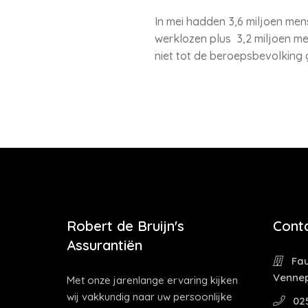
In mei hadden 3,6 miljoen mens
werklozen plus 3,2 miljoen men
niet tot de beroepsbevolking
Robert de Bruijn's
Cont
Assurantiën
Fau
Venne
Met onze jarenlange ervaring kijken
wij vakkundig naar uw persoonlijke
02