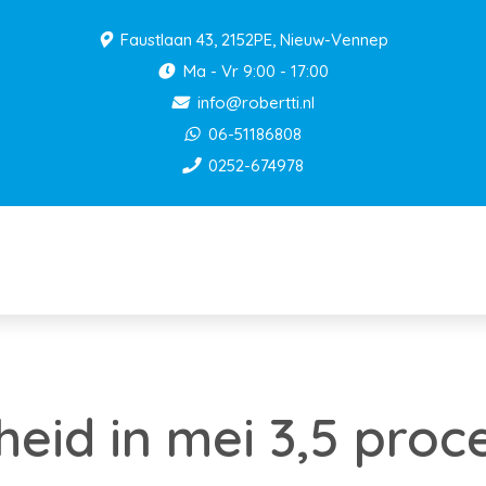
Faustlaan 43, 2152PE, Nieuw-Vennep
Ma - Vr 9:00 - 17:00
info@robertti.nl
06-51186808
0252-674978
eid in mei 3,5 proc