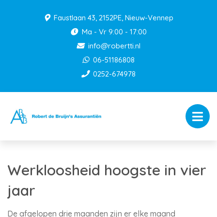
Faustlaan 43, 2152PE, Nieuw-Vennep
Ma - Vr 9:00 - 17:00
info@robertti.nl
06-51186808
0252-674978
Werkloosheid hoogste in vier
jaar
De afgelopen drie maanden zijn er elke maand