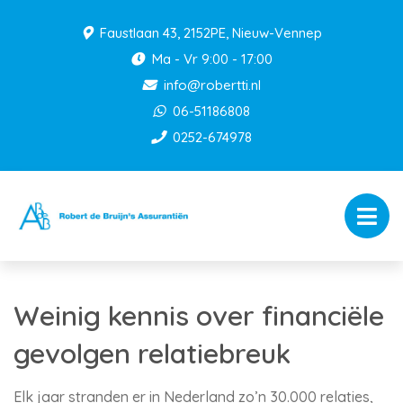
Faustlaan 43, 2152PE, Nieuw-Vennep
Ma - Vr 9:00 - 17:00
info@robertti.nl
06-51186808
0252-674978
Weinig kennis over financiële
gevolgen relatiebreuk
Elk jaar stranden er in Nederland zo’n 30.000 relaties,