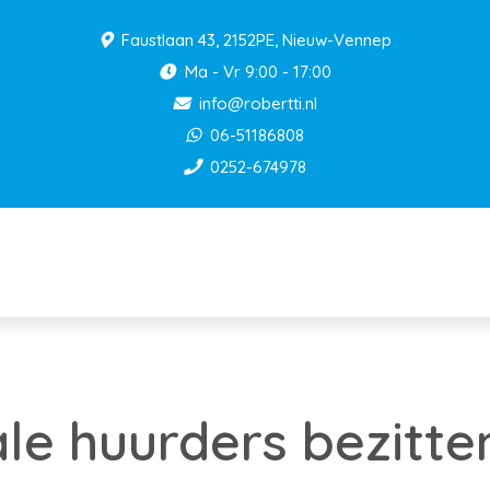
Faustlaan 43, 2152PE, Nieuw-Vennep
Ma - Vr 9:00 - 17:00
info@robertti.nl
06-51186808
0252-674978
ale huurders bezitte