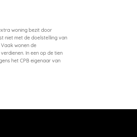
extra woning bezit door
t niet met de doelstelling van
h. Vaak wonen de
verdienen. In een op de tien
lgens het CPB eigenaar van