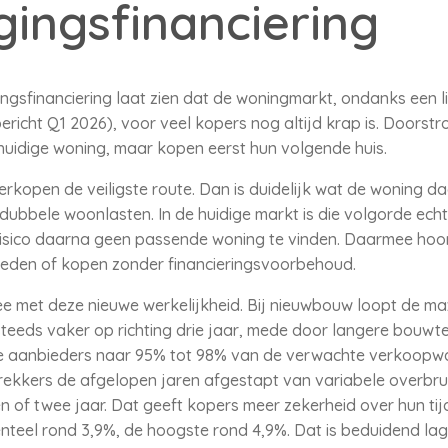
ingsfinanciering
sfinanciering laat zien dat de woningmarkt, ondanks een li
cht Q1 2026), voor veel kopers nog altijd krap is. Doorst
uidige woning, maar kopen eerst hun volgende huis.
verkopen de veiligste route. Dan is duidelijk wat de woning 
ubbele woonlasten. In de huidige markt is die volgorde echte
 risico daarna geen passende woning te vinden. Daarmee hoor
ieden of kopen zonder financieringsvoorbehoud.
 met deze nieuwe werkelijkheid. Bij nieuwbouw loopt de ma
teeds vaker op richting drie jaar, mede door langere bouwt
ige aanbieders naar 95% tot 98% van de verwachte verkoopw
rekkers de afgelopen jaren afgestapt van variabele overbru
n of twee jaar. Dat geeft kopers meer zekerheid over hun tij
teel rond 3,9%, de hoogste rond 4,9%. Dat is beduidend lag