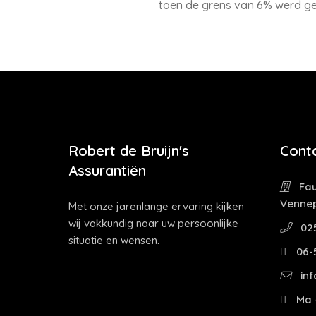
toen de grens van 6% werd g
Robert de Bruijn's
Cont
Assurantiën
Fau
Venne
Met onze jarenlange ervaring kijken
wij vakkundig naar uw persoonlijke
02
situatie en wensen.
06-
inf
Ma -