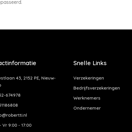
epasseerd.
actinformatie
Snelle Links
stlaan 43, 2152 PE, Nieuw-
Verzekeringen
p
Bedrijfsverzekeringen
52-674978
Werknemers
51186808
Ondernemer
o@robertti.nl
 Vr 9:00 - 17:00