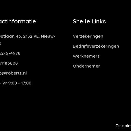
actinformatie
Snelle Links
stlaan 43, 2152 PE, Nieuw-
Verzekeringen
p
Bedrijfsverzekeringen
52-674978
Werknemers
51186808
Ondernemer
o@robertti.nl
 Vr 9:00 - 17:00
Disclai