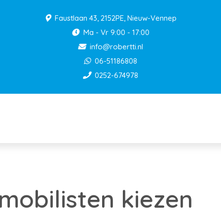
Faustlaan 43, 2152PE, Nieuw-Vennep
Ma - Vr 9:00 - 17:00
info@robertti.nl
06-51186808
0252-674978
mobilisten kiezen