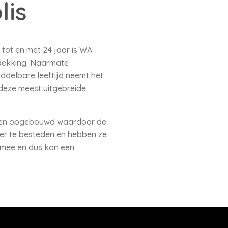
lis
tot en met 24 jaar is WA
 dekking. Naarmate
iddelbare leeftijd neemt het
 deze meest uitgebreide
ebben opgebouwd waardoor de
eer te besteden en hebben ze
 mee en dus kan een