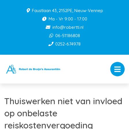
Faustlaan 43, 2152PE, Nieuw-Vennep
Ma - Vr 9:00 - 17:00
info@robertti.nl
06-51186808
0252-674978
Thuiswerken niet van invloed
op onbelaste
reiskostenvergoeding