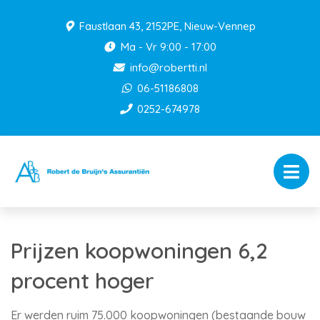
Faustlaan 43, 2152PE, Nieuw-Vennep
Ma - Vr 9:00 - 17:00
info@robertti.nl
06-51186808
0252-674978
Prijzen koopwoningen 6,2
procent hoger
Er werden ruim 75.000 koopwoningen (bestaande bouw