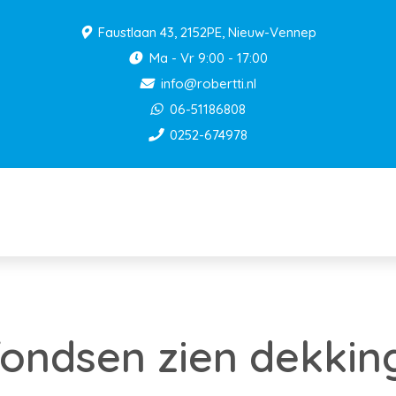
Faustlaan 43, 2152PE, Nieuw-Vennep
Ma - Vr 9:00 - 17:00
info@robertti.nl
06-51186808
0252-674978
ondsen zien dekkin