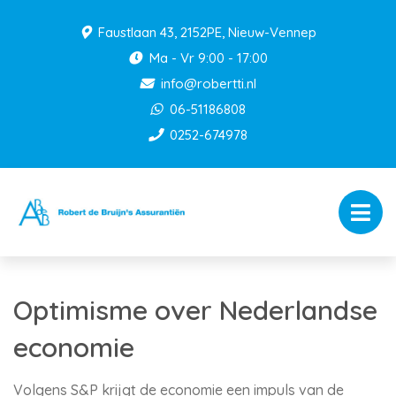
Faustlaan 43, 2152PE, Nieuw-Vennep
Ma - Vr 9:00 - 17:00
info@robertti.nl
06-51186808
0252-674978
Optimisme over Nederlandse
economie
Volgens S&P krijgt de economie een impuls van de