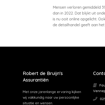
Mensen verloren gemiddeld 394
dan in 2022. Dat blijkt uit 
is nu ooit online opgelicht. O
de detailhandel geeft aan het 
Robert de Bruijn's
Cont
Assurantiën
Fau
Venne
Met onze jarenlange ervaring kijken
wij vakkundig naar uw persoonlijke
02
situatie en wensen.