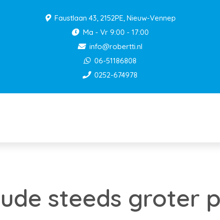
Faustlaan 43, 2152PE, Nieuw-Vennep
Ma - Vr 9:00 - 17:00
info@robertti.nl
06-51186808
0252-674978
aude steeds groter