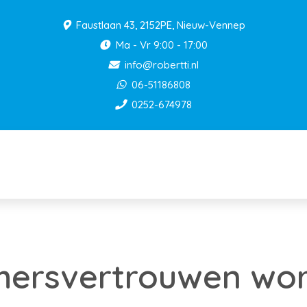
Faustlaan 43, 2152PE, Nieuw-Vennep
Ma - Vr 9:00 - 17:00
info@robertti.nl
06-51186808
0252-674978
ersvertrouwen wor