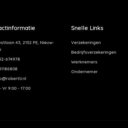
actinformatie
Snelle Links
stlaan 43, 2152 PE, Nieuw-
Verzekeringen
p
Bedrijfsverzekeringen
52-674978
Werknemers
51186808
Ondernemer
o@robertti.nl
 Vr 9:00 - 17:00