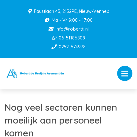
Faustlaan 43, 2152PE, Nieuw-Vennep
Ma - Vr 9:00 - 17:00
info@robertti.nl
06-51186808
0252-674978
Nog veel sectoren kunnen
moeilijk aan personeel
komen