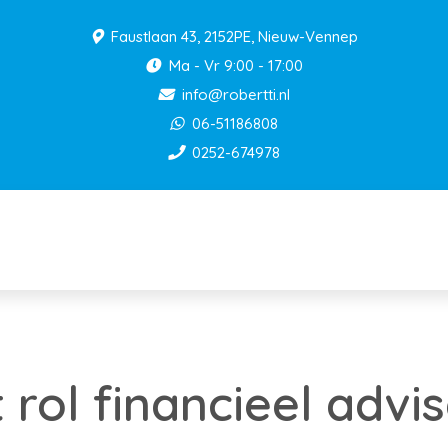
Faustlaan 43, 2152PE, Nieuw-Vennep
Ma - Vr 9:00 - 17:00
info@robertti.nl
06-51186808
0252-674978
 rol financieel advis