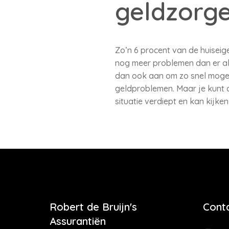
geldzorge
Zo’n 6 procent van de huiseig
nog meer problemen dan er al
dan ook aan om zo snel mogeli
geldproblemen. Maar je kunt oo
situatie verdiept en kan kijke
Robert de Bruijn's
Cont
Assurantiën