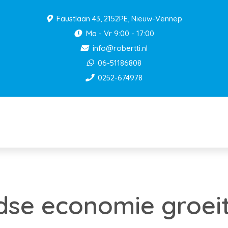
Faustlaan 43, 2152PE, Nieuw-Vennep
Ma - Vr 9:00 - 17:00
info@robertti.nl
06-51186808
0252-674978
dse economie groei