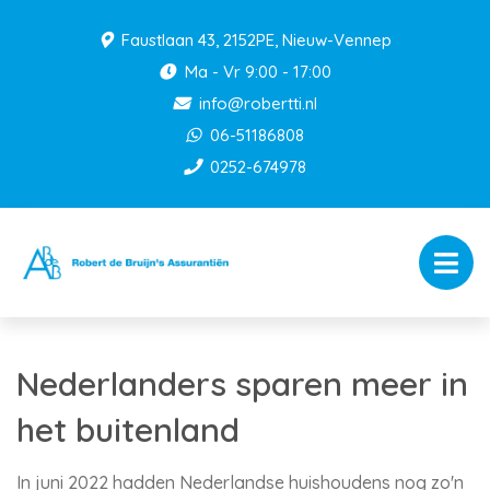
Faustlaan 43, 2152PE, Nieuw-Vennep
Ma - Vr 9:00 - 17:00
info@robertti.nl
06-51186808
0252-674978
Nederlanders sparen meer in
het buitenland
In juni 2022 hadden Nederlandse huishoudens nog zo'n