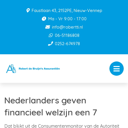
Faustlaan 43, 2152PE, Nieuw-Vennep
Ma - Vr 9:00 - 17:00
info@robertti.nl
06-51186808
0252-674978
Nederlanders geven
financieel welzijn een 7
Dat blijkt uit de Consumentenmonitor van de Autoriteit