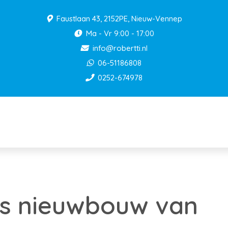
Faustlaan 43, 2152PE, Nieuw-Vennep
Ma - Vr 9:00 - 17:00
info@robertti.nl
06-51186808
0252-674978
ks nieuwbouw van