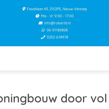
Faustlaan 43, 2152PE, Nieuw-Vennep
Ma - Vr 9:00 - 17:00
info@robertti.nl
06-51186808
0252-674978
oningbouw door vol