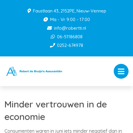
Faustlaan 43, 2152PE, Nieuw-Vennep
Ma - Vr 9:00 - 17:00
info@robertti.nl
06-51186808
0252-674978
Minder vertrouwen in de
economie
Consumenten waren in juni iets minder negatief dan in