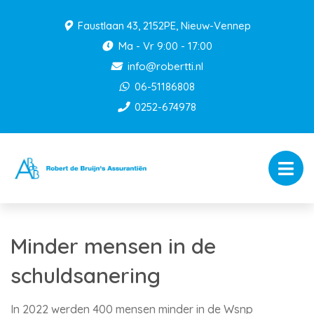
Faustlaan 43, 2152PE, Nieuw-Vennep
Ma - Vr 9:00 - 17:00
info@robertti.nl
06-51186808
0252-674978
Minder mensen in de
schuldsanering
In 2022 werden 400 mensen minder in de Wsnp