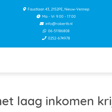
Faustlaan 43, 2152PE, Nieuw-Vennep
Ma - Vr 9:00 - 17:00
info@robertti.nl
06-51186808
0252-674978
t laag inkomen kri