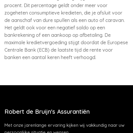
procent. Dit percentage geldt onder meer voor
zogeheten consumptieve kredieten, die je afsluit voor
de aanschaf van dure spullen als een auto of caravan.
Het geldt ook voor een negatief saldo op een
bankrekening of een aankoop op afbetaling. De
maximale kredietvergoeding stijgt doordat de Europese
Centrale Bank (ECB) de laatste tijd de rente voor
banken een aantal keren heeft verhoogd.
Robert de Bruijn's Assurantiën
Met onze jarenlange ervaring kijken wij vakkundig naar uw
persoonlijke situatie en wensen.