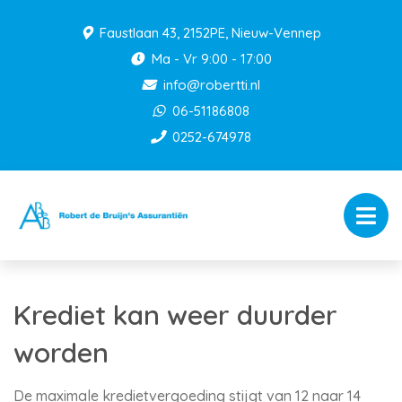
Faustlaan 43, 2152PE, Nieuw-Vennep
Ma - Vr 9:00 - 17:00
info@robertti.nl
06-51186808
0252-674978
Krediet kan weer duurder
worden
De maximale kredietvergoeding stijgt van 12 naar 14