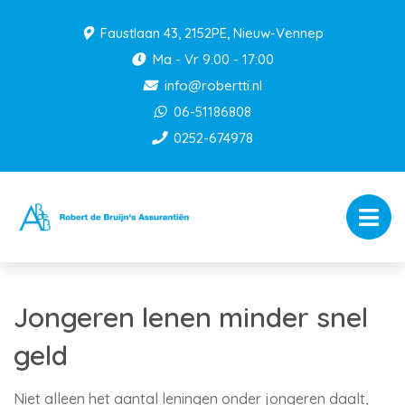
Faustlaan 43, 2152PE, Nieuw-Vennep
Ma - Vr 9:00 - 17:00
info@robertti.nl
06-51186808
0252-674978
Jongeren lenen minder snel
geld
Niet alleen het aantal leningen onder jongeren daalt,