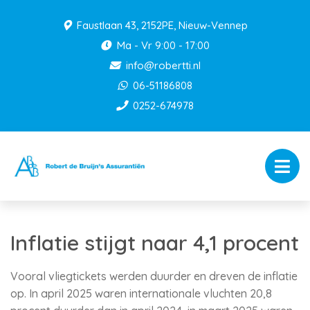
Faustlaan 43, 2152PE, Nieuw-Vennep
Ma - Vr 9:00 - 17:00
info@robertti.nl
06-51186808
0252-674978
Inflatie stijgt naar 4,1 procent
Vooral vliegtickets werden duurder en dreven de inflatie
op. In april 2025 waren internationale vluchten 20,8