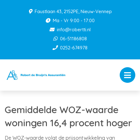
Faustlaan 43, 2152PE, Nieuw-Vennep
Ma - Vr 9:00 - 17:00
info@robertti.nl
06-51186808
0252-674978
Gemiddelde WOZ-waarde
woningen 16,4 procent hoger
De WOZ-waarde volgt de prijsontwikkeling van