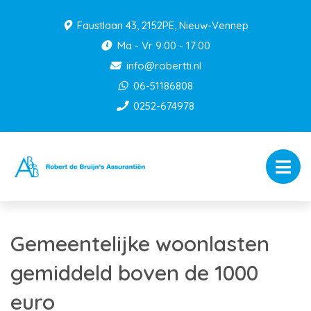
Faustlaan 43, 2152PE, Nieuw-Vennep
Ma - Vr 9:00 - 17:00
info@robertti.nl
06-51186808
0252-674978
Gemeentelijke woonlasten
gemiddeld boven de 1000
euro