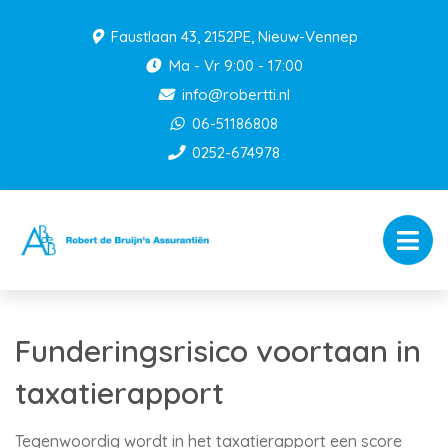
Faustlaan 43, 2152PE, Nieuw-Vennep
Ma - Vr 9:00 - 17:00
info@robertti.nl
06-51186808
0252-674978
Funderingsrisico voortaan in
taxatierapport
Tegenwoordig wordt in het taxatierapport een score