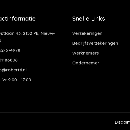
actinformatie
Snelle Links
stlaan 43, 2152 PE, Nieuw-
Verzekeringen
p
Bedrijfsverzekeringen
52-674978
Werknemers
51186808
Ondernemer
o@robertti.nl
 Vr 9:00 - 17:00
Disclai