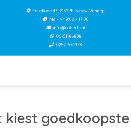
Faustlaan 43, 2152PE, Nieuw-Vennep
Ma - Vr 9:00 - 17:00
info@robertti.nl
06-51186808
0252-674978
 kiest goedkoopste