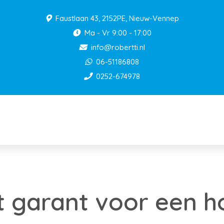
Faustlaan 43, 2152PE, Nieuw-Vennep
Ma - Vr 9:00 - 17:00
info@robertti.nl
06-51186808
0252-674978
 garant voor een h