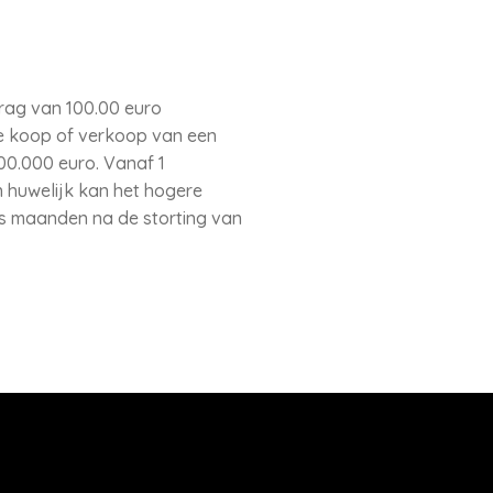
rag van 100.00 euro
de koop of verkoop van een
00.000 euro. Vanaf 1
n huwelijk kan het hogere
es maanden na de storting van