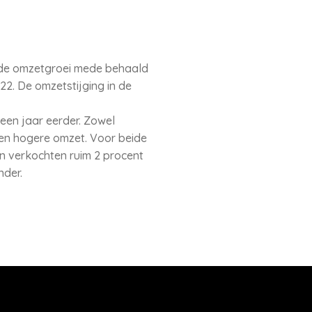
t de omzetgroei mede behaald
2. De omzetstijging in de
een jaar eerder. Zowel
en hogere omzet. Voor beide
n verkochten ruim 2 procent
nder.