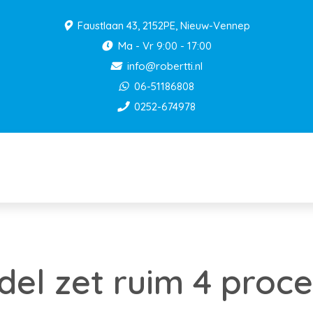
Faustlaan 43, 2152PE, Nieuw-Vennep
Ma - Vr 9:00 - 17:00
info@robertti.nl
06-51186808
0252-674978
del zet ruim 4 proc