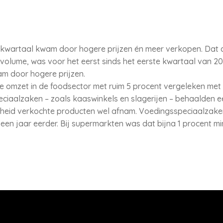
de kwartaal kwam door hogere prijzen én meer verkopen. Da
lume, was voor het eerst sinds het eerste kwartaal van 202
m door hogere prijzen.
de omzet in de foodsector met ruim 5 procent vergeleken met 
ciaalzaken – zoals kaaswinkels en slagerijen – behaalden e
heid verkochte producten wel afnam. Voedingsspeciaalzake
een jaar eerder. Bij supermarkten was dat bijna 1 procent mi