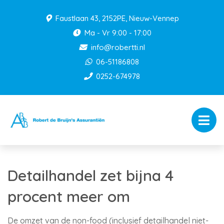
Faustlaan 43, 2152PE, Nieuw-Vennep
Ma - Vr 9:00 - 17:00
info@robertti.nl
06-51186808
0252-674978
Detailhandel zet bijna 4
procent meer om
De omzet van de non-food (inclusief detailhandel niet-