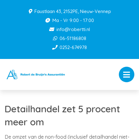
Faustlaan 43, 2152PE, Nieuw-Vennep
Ma - Vr 9:00 - 17:00
info@robertti.nl
06-51186808
0252-674978
Detailhandel zet 5 procent
meer om
De omzet van de non-food (inclusief detailhandel niet-