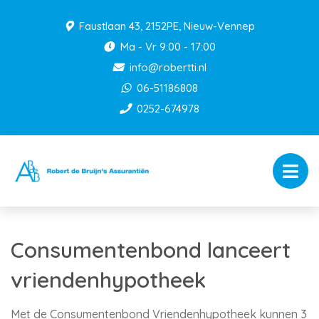
Faustlaan 43, 2152PE, Nieuw-Vennep
Ma - Vr 9:00 - 17:00
info@robertti.nl
06-51186808
0252-674978
Consumentenbond lanceert
vriendenhypotheek
Met de Consumentenbond Vriendenhypotheek kunnen 3