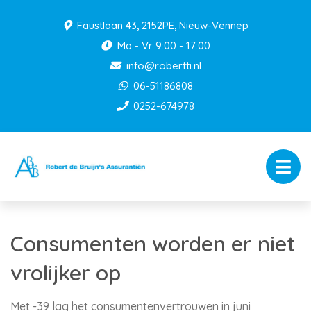
Faustlaan 43, 2152PE, Nieuw-Vennep
Ma - Vr 9:00 - 17:00
info@robertti.nl
06-51186808
0252-674978
Consumenten worden er niet
vrolijker op
Met -39 lag het consumentenvertrouwen in juni