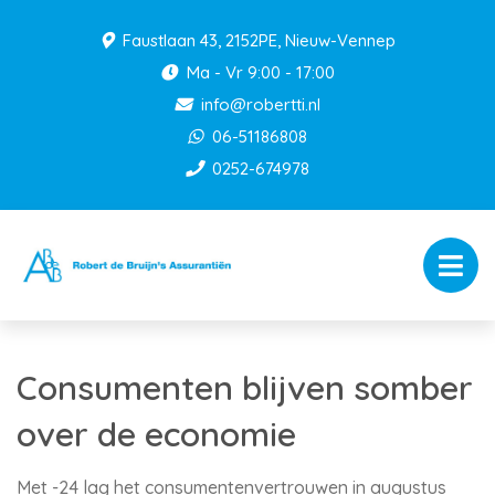
Faustlaan 43, 2152PE, Nieuw-Vennep
Ma - Vr 9:00 - 17:00
info@robertti.nl
06-51186808
0252-674978
Consumenten blijven somber
over de economie
Met -24 lag het consumentenvertrouwen in augustus