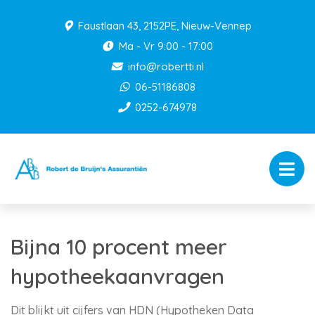
Faustlaan 43, 2152PE, Nieuw-Vennep
Ma - Vr 9:00 - 17:00
info@robertti.nl
06-51186808
0252-674978
Bijna 10 procent meer
hypotheekaanvragen
Dit blijkt uit cijfers van HDN (Hypotheken Data