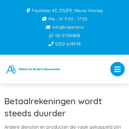
Faustlaan 43, 2152PE, Nieuw-Vennep
Ma - Vr 9:00 - 17:00
info@robertti.nl
06-51186808
0252-674978
Betaalrekeningen wordt
steeds duurder
Andere diensten en producten die vaak gekoppeld zijn