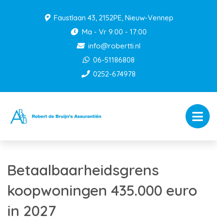
Faustlaan 43, 2152PE, Nieuw-Vennep
Ma - Vr 9:00 - 17:00
info@robertti.nl
06-51186808
0252-674978
Betaalbaarheidsgrens
koopwoningen 435.000 euro
in 2027