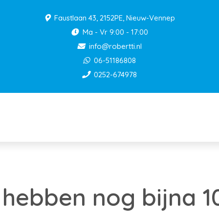
Faustlaan 43, 2152PE, Nieuw-Vennep
Ma - Vr 9:00 - 17:00
info@robertti.nl
06-51186808
0252-674978
 hebben nog bijna 10