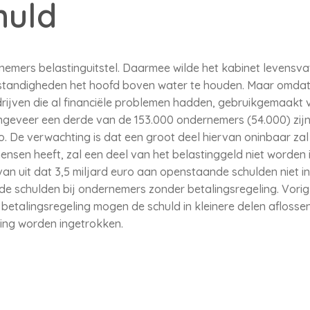
huld
nemers belastinguitstel. Daarmee wilde het kabinet levensva
mstandigheden het hoofd boven water te houden. Maar omda
rijven die al financiële problemen hadden, gebruikgemaakt va
ngeveer een derde van de 153.000 ondernemers (54.000) zijn
ro. De verwachting is dat een groot deel hiervan oninbaar za
ensen heeft, zal een deel van het belastinggeld niet worden
an uit dat 3,5 miljard euro aan openstaande schulden niet in
ef de schulden bij ondernemers zonder betalingsregeling. Vori
etalingsregeling mogen de schuld in kleinere delen aflossen. M
ling worden ingetrokken.