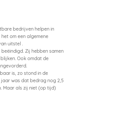
tbare bedrijven helpen in
t het om een algemene
n uitstel .
 beëindigd. Zij hebben samen
l blijken. Ook omdat de
 ingevorderd.
baar is, zo stond in de
g jaar was dat bedrag nog 2,5
aar als zij niet (op tijd)