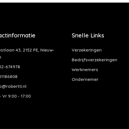
actinformatie
Snelle Links
stlaan 43, 2152 PE, Nieuw-
Verzekeringen
p
Bedrijfsverzekeringen
52-674978
Werknemers
51186808
Ondernemer
o@robertti.nl
 Vr 9:00 - 17:00