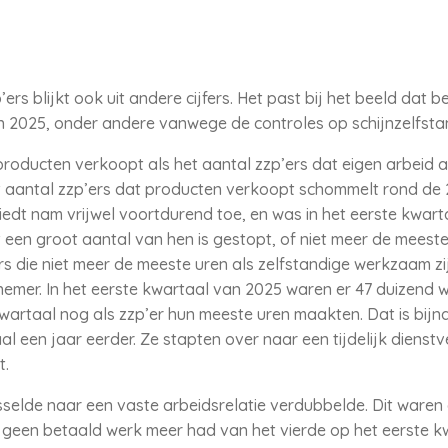
rs blijkt ook uit andere cijfers. Het past bij het beeld dat 
 in 2025, onder andere vanwege de controles op schijnzelfsta
producten verkoopt als het aantal zzp’ers dat eigen arbeid a
t aantal zzp’ers dat producten verkoopt schommelt rond de 
iedt nam vrijwel voortdurend toe, en was in het eerste kwar
 een groot aantal van hen is gestopt, of niet meer de meeste 
s die niet meer de meeste uren als zelfstandige werkzaam zij
nemer. In het eerste kwartaal van 2025 waren er 47 duizend 
 kwartaal nog als zzp’er hun meeste uren maakten. Dat is bijn
l een jaar eerder. Ze stapten over naar een tijdelijk dienst
t.
sselde naar een vaste arbeidsrelatie verdubbelde. Dit waren 
t geen betaald werk meer had van het vierde op het eerste kw