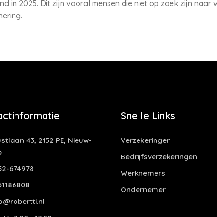
nd in 2025. Dit zijn vooral mensen die niet op zoek zijn naar 
ering.
actinformatie
Snelle Links
stlaan 43, 2152 PE, Nieuw-
Verzekeringen
p
Bedrijfsverzekeringen
52-674978
Werknemers
51186808
Ondernemer
o@robertti.nl