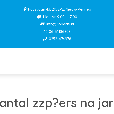
Faustlaan 43, 2152PE, Nieuw-Vennep
Ma - Vr 9:00 - 17:00
info@robertti.nl
06-51186808
0252-674978
ntal zzp?ers na ja