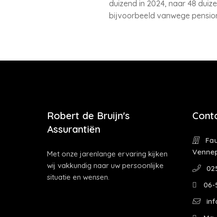
duizend in 2024, naar 48 duize
bijvoorbeeld vanwege pension
Robert de Bruijn's
Cont
Assurantiën
Fau
Venne
Met onze jarenlange ervaring kijken
wij vakkundig naar uw persoonlijke
02
situatie en wensen.
06-
inf