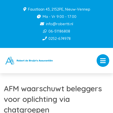
Faustlaan 43, 2152PE, Nieuw-Vennep
Ma - Vr 9:00 - 17:00
info@robertti.nl
06-51186808
0252-674978
AFM waarschuwt beleggers
voor oplichting via
chatgroepen